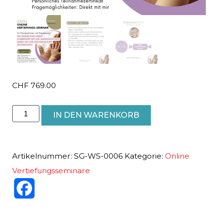
CHF
769.00
Die
IN DEN WARENKORB
innere
Kind
Arbeit
Artikelnummer:
SG-WS-0006
Kategorie:
Online
kombiniert
Vertiefungsseminare
mit
Facebook
der
umfangreichen