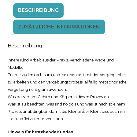
Arbeit
BESCHREIBUNG
mit
der
ZUSÄTZLICHE INFORMATIONEN
Vergangenheit
(Regression),
Beschreibung
Rückführungen
Innere Kind Arbeit aus der Praxis. Verschiedene Wege und
und
Modelle.
Vergebung,
Erlerne zudem achtsam und zielorientiert mit der Vergangenheit
metaphorische
zu arbeiten und den Vergebungsprozess, allfällig metaphorische
Vergeltung
Vergeltung richtig anzuwenden.
Was passiert im Gehirn und Körper in diesen Prozessen.
Menge
Was ist zu beachten, was sind no go‘s und was ist nach so einem
Prozess unabdingbar, damit die Klientin/der Klient dies auch im
Hier und Jetzt umsetzen kann.
Hinweis für bestehende Kunden: